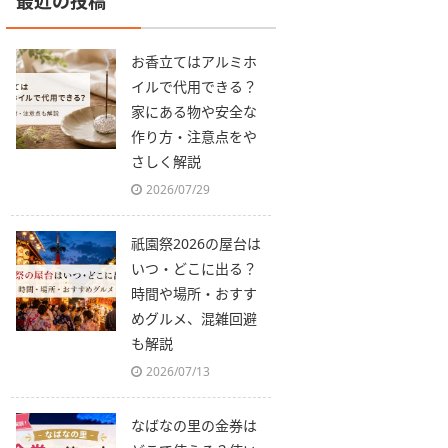
最近の投稿
お香立てはアルミホ
イルで代用できる？
家にある物や安全な
作り方・注意点をや
さしく解説
2026/07/29
祇園祭2026の屋台は
いつ・どこに出る？
時間や場所・おすす
めグルメ、混雑回避
も解説
2026/07/13
なばなの里の金券は