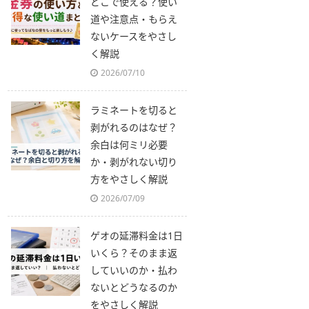
どこで使える？使い
道や注意点・もらえ
ないケースをやさし
く解説
2026/07/10
ラミネートを切ると
剥がれるのはなぜ？
余白は何ミリ必要
か・剥がれない切り
方をやさしく解説
2026/07/09
ゲオの延滞料金は1日
いくら？そのまま返
していいのか・払わ
ないとどうなるのか
をやさしく解説