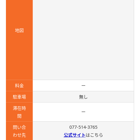
地図
料金
ー
駐車場
無し
滞在時
ー
間
問い合
077-514-3765
わせ先
公式サイト
はこちら