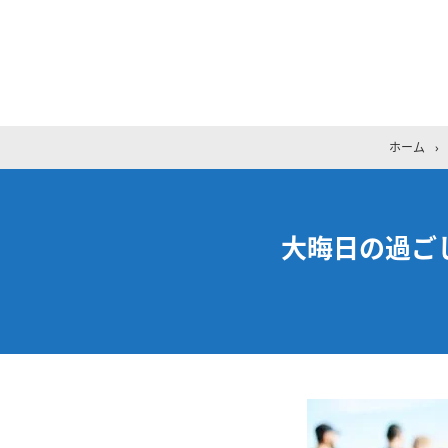
ホーム
›
大晦日の過ご