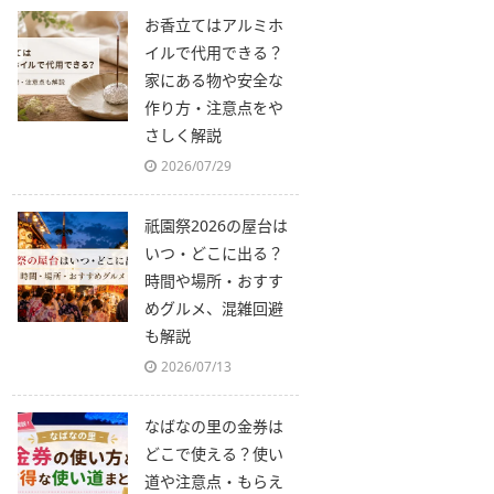
お香立てはアルミホ
イルで代用できる？
家にある物や安全な
作り方・注意点をや
さしく解説
2026/07/29
祇園祭2026の屋台は
いつ・どこに出る？
時間や場所・おすす
めグルメ、混雑回避
も解説
2026/07/13
なばなの里の金券は
どこで使える？使い
道や注意点・もらえ