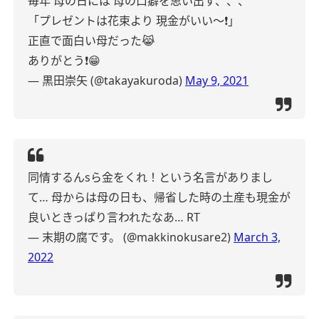
毎年
母の日には
母の口癖を思い出す、、、
「プレゼントは花束より
現金がいい〜❗️」
正直で面白い母だった😹
ありがとう❗️😁
— 黒田崇矢 (@takayakuroda)
May 9, 2021
同情するんsら金をくれ！という名言がありまし
て…
母からは母の日も、帰省した時の土産も現金が
良いときっぱり言われたなあ… RT
— 末期の腐です。 (@makkinokusare2)
March 3,
2022