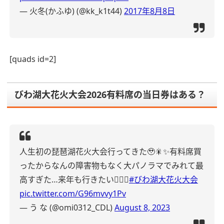
— 火冬(かふゆ) (@kk_k1t44)
2017年8月8日
[quads id=2]
びわ湖大花火大会2026有料席の当日券はある？
人生初の琵琶湖花火大会行ってきた🥹🎇✨
有料席買
ったからなんの障害物もなく大パノラマでみれて最
高すぎた…来年も行きたい😮‍💨✨
#びわ湖大花火大会
pic.twitter.com/G96mvvy1Pv
— う な (@omi0312_CDL)
August 8, 2023