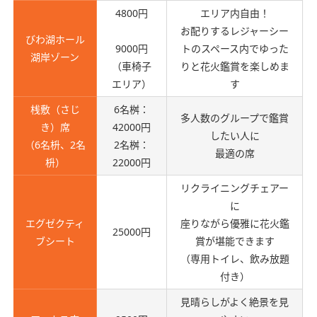
4800円
エリア内自由！
お配りするレジャーシー
びわ湖ホール
9000円
トのスペース内でゆった
湖岸ゾーン
（車椅子
りと花火鑑賞を楽しめま
エリア）
す
桟敷（さじ
6名桝：
多人数のグループで鑑賞
き）席
42000円
したい人に
（6名枡、2名
2名桝：
最適の席
枡）
22000円
リクライニングチェアー
に
エグゼクティ
座りながら優雅に花火鑑
25000円
ブシート
賞が堪能できます
（専用トイレ、飲み放題
付き）
見晴らしがよく絶景を見