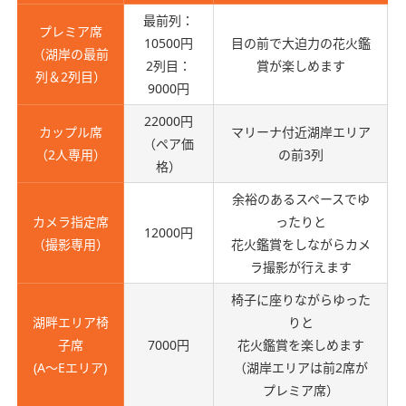
最前列：
プレミア席
10500円
目の前で大迫力の花火鑑
（湖岸の最前
2列目：
賞が楽しめます
列＆2列目）
9000円
22000円
カップル席
マリーナ付近湖岸エリア
（ペア価
（2人専用）
の前3列
格）
余裕のあるスペースでゆ
カメラ指定席
ったりと
12000円
（撮影専用）
花火鑑賞をしながらカメ
ラ撮影が行えます
椅子に座りながらゆった
湖畔エリア椅
りと
子席
7000円
花火鑑賞を楽しめます
(A〜Eエリア)
（湖岸エリアは前2席が
プレミア席）