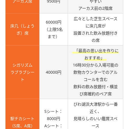
アーカス席
9500円
やすい
アーカス前の2階席
広々とした芝生スペース
60000円
床几（しょう
に床几席が
（上限5名
ぎ）席
設置された飲み放題付き
まで）
の席
「最高の思い出を作りに
おすすめ」
シガリズム
16時30分から入場可能の
ラブラブシー
40000円
飲物カウンターでのアル
ト
コールを含む
飲料の飲み放題付・横並
び席確約のペア席
びわ湖浜大津駅から一番
Sシート：
近く、
駅チカシート
8000円
見晴らしのいい鑑賞スペ
（S席、A席）
Aシート：
ース