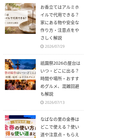
お香立てはアルミホ
イルで代用できる？
家にある物や安全な
作り方・注意点をや
さしく解説
2026/07/29
祇園祭2026の屋台は
いつ・どこに出る？
時間や場所・おすす
めグルメ、混雑回避
も解説
2026/07/13
なばなの里の金券は
どこで使える？使い
道や注意点・もらえ