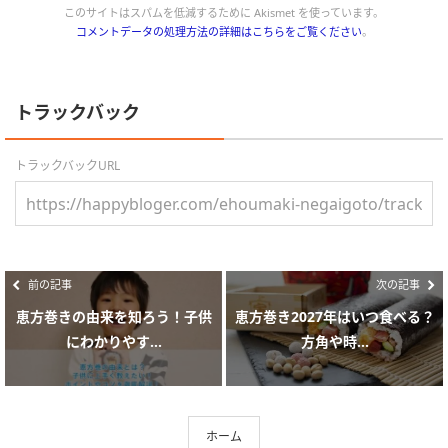
このサイトはスパムを低減するために Akismet を使っています。
コメントデータの処理方法の詳細はこちらをご覧ください
。
トラックバック
トラックバックURL
前の記事
次の記事
恵方巻きの由来を知ろう！子供
恵方巻き2027年はいつ食べる？
にわかりやす...
方角や時...
ホーム